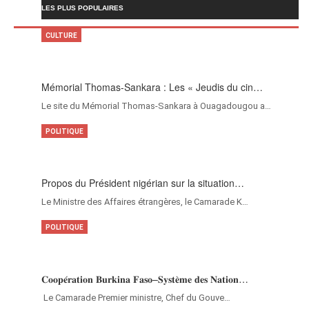
LES PLUS POPULAIRES
CULTURE
Mémorial Thomas-Sankara : Les « Jeudis du cin…
Le site du Mémorial Thomas-Sankara à Ouagadougou a…
POLITIQUE
Propos du Président nigérian sur la situation…
Le Ministre des Affaires étrangères, le Camarade K…
POLITIQUE
𝐂𝐨𝐨𝐩𝐞́𝐫𝐚𝐭𝐢𝐨𝐧 𝐁𝐮𝐫𝐤𝐢𝐧𝐚 𝐅𝐚𝐬𝐨–𝐒𝐲𝐬𝐭𝐞̀𝐦𝐞 𝐝𝐞𝐬 𝐍𝐚𝐭𝐢𝐨𝐧…
‎Le Camarade Premier ministre, Chef du Gouve…