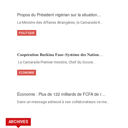
Propos du Président nigérian sur la situation…
Le Ministre des Affaires étrangères, le Camarade K…
POLITIQUE
𝐂𝐨𝐨𝐩𝐞́𝐫𝐚𝐭𝐢𝐨𝐧 𝐁𝐮𝐫𝐤𝐢𝐧𝐚 𝐅𝐚𝐬𝐨–𝐒𝐲𝐬𝐭𝐞̀𝐦𝐞 𝐝𝐞𝐬 𝐍𝐚𝐭𝐢𝐨𝐧…
‎Le Camarade Premier ministre, Chef du Gouve…
ECONOMIE
Économie : Plus de 122 milliards de FCFA de r…
Dans un message adressé à ses collaborateurs ce me…
ARCHIVES