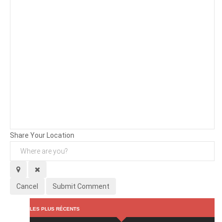
Background
Attachments (
0
/ 3)
Share Your Location
Cancel
Submit Comment
LES PLUS RÉCENTS