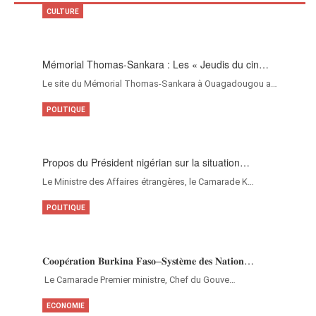
CULTURE
Mémorial Thomas-Sankara : Les « Jeudis du cin…
Le site du Mémorial Thomas-Sankara à Ouagadougou a…
POLITIQUE
Propos du Président nigérian sur la situation…
Le Ministre des Affaires étrangères, le Camarade K…
POLITIQUE
𝐂𝐨𝐨𝐩𝐞́𝐫𝐚𝐭𝐢𝐨𝐧 𝐁𝐮𝐫𝐤𝐢𝐧𝐚 𝐅𝐚𝐬𝐨–𝐒𝐲𝐬𝐭𝐞̀𝐦𝐞 𝐝𝐞𝐬 𝐍𝐚𝐭𝐢𝐨𝐧…
‎Le Camarade Premier ministre, Chef du Gouve…
ECONOMIE