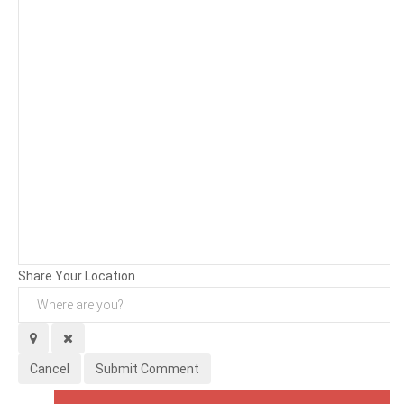
Background
Attachments (
0
/ 3)
Share Your Location
Cancel
Submit Comment