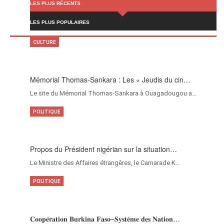
LES PLUS RÉCENTS
LES PLUS POPULAIRES
CULTURE
Mémorial Thomas-Sankara : Les « Jeudis du cin…
Le site du Mémorial Thomas-Sankara à Ouagadougou a…
POLITIQUE
Propos du Président nigérian sur la situation…
Le Ministre des Affaires étrangères, le Camarade K…
POLITIQUE
𝐂𝐨𝐨𝐩𝐞́𝐫𝐚𝐭𝐢𝐨𝐧 𝐁𝐮𝐫𝐤𝐢𝐧𝐚 𝐅𝐚𝐬𝐨–𝐒𝐲𝐬𝐭𝐞̀𝐦𝐞 𝐝𝐞𝐬 𝐍𝐚𝐭𝐢𝐨𝐧…