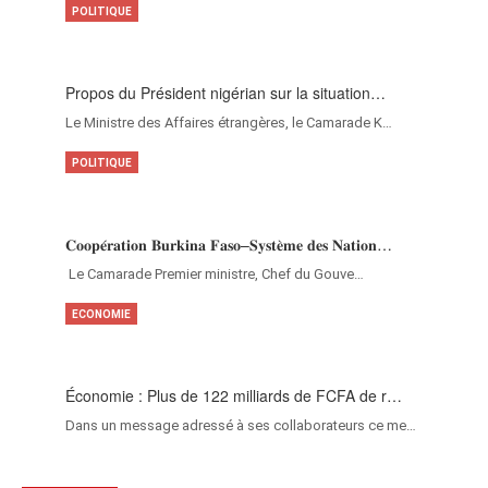
POLITIQUE
Propos du Président nigérian sur la situation…
Le Ministre des Affaires étrangères, le Camarade K…
POLITIQUE
𝐂𝐨𝐨𝐩𝐞́𝐫𝐚𝐭𝐢𝐨𝐧 𝐁𝐮𝐫𝐤𝐢𝐧𝐚 𝐅𝐚𝐬𝐨–𝐒𝐲𝐬𝐭𝐞̀𝐦𝐞 𝐝𝐞𝐬 𝐍𝐚𝐭𝐢𝐨𝐧…
‎Le Camarade Premier ministre, Chef du Gouve…
ECONOMIE
Économie : Plus de 122 milliards de FCFA de r…
Dans un message adressé à ses collaborateurs ce me…