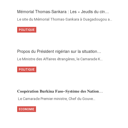
Mémorial Thomas-Sankara : Les « Jeudis du cin…
Le site du Mémorial Thomas-Sankara à Ouagadougou a…
POLITIQUE
Propos du Président nigérian sur la situation…
Le Ministre des Affaires étrangères, le Camarade K…
POLITIQUE
𝐂𝐨𝐨𝐩𝐞́𝐫𝐚𝐭𝐢𝐨𝐧 𝐁𝐮𝐫𝐤𝐢𝐧𝐚 𝐅𝐚𝐬𝐨–𝐒𝐲𝐬𝐭𝐞̀𝐦𝐞 𝐝𝐞𝐬 𝐍𝐚𝐭𝐢𝐨𝐧…
‎Le Camarade Premier ministre, Chef du Gouve…
ECONOMIE