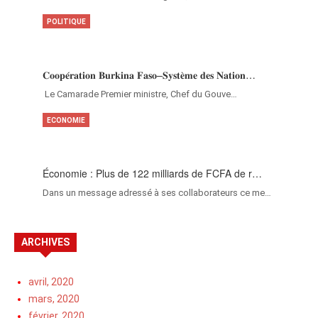
POLITIQUE
𝐂𝐨𝐨𝐩𝐞́𝐫𝐚𝐭𝐢𝐨𝐧 𝐁𝐮𝐫𝐤𝐢𝐧𝐚 𝐅𝐚𝐬𝐨–𝐒𝐲𝐬𝐭𝐞̀𝐦𝐞 𝐝𝐞𝐬 𝐍𝐚𝐭𝐢𝐨𝐧…
‎Le Camarade Premier ministre, Chef du Gouve…
ECONOMIE
Économie : Plus de 122 milliards de FCFA de r…
Dans un message adressé à ses collaborateurs ce me…
ARCHIVES
avril, 2020
mars, 2020
février, 2020