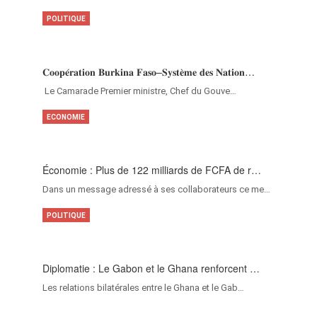
POLITIQUE
𝐂𝐨𝐨𝐩𝐞́𝐫𝐚𝐭𝐢𝐨𝐧 𝐁𝐮𝐫𝐤𝐢𝐧𝐚 𝐅𝐚𝐬𝐨–𝐒𝐲𝐬𝐭𝐞̀𝐦𝐞 𝐝𝐞𝐬 𝐍𝐚𝐭𝐢𝐨𝐧…
‎Le Camarade Premier ministre, Chef du Gouve…
ECONOMIE
Économie : Plus de 122 milliards de FCFA de r…
Dans un message adressé à ses collaborateurs ce me…
POLITIQUE
Diplomatie : Le Gabon et le Ghana renforcent …
Les relations bilatérales entre le Ghana et le Gab…