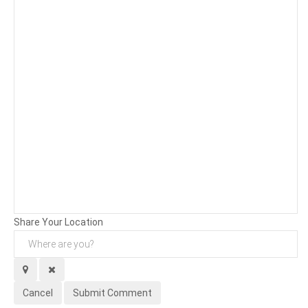
Background
Attachments (
0
/ 3)
Share Your Location
Cancel
Submit Comment