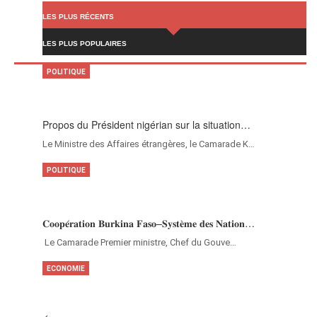
LES PLUS RÉCENTS
LES PLUS POPULAIRES
POLITIQUE
Propos du Président nigérian sur la situation…
Le Ministre des Affaires étrangères, le Camarade K…
POLITIQUE
𝐂𝐨𝐨𝐩𝐞́𝐫𝐚𝐭𝐢𝐨𝐧 𝐁𝐮𝐫𝐤𝐢𝐧𝐚 𝐅𝐚𝐬𝐨–𝐒𝐲𝐬𝐭𝐞̀𝐦𝐞 𝐝𝐞𝐬 𝐍𝐚𝐭𝐢𝐨𝐧…
‎Le Camarade Premier ministre, Chef du Gouve…
ECONOMIE