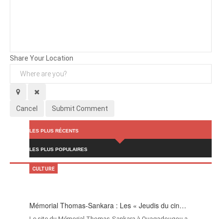
Background
Attachments (
0
/ 3)
Share Your Location
Cancel
Submit Comment
LES PLUS RÉCENTS
LES PLUS POPULAIRES
CULTURE
Mémorial Thomas-Sankara : Les « Jeudis du cin…
Le site du Mémorial Thomas-Sankara à Ouagadougou a…