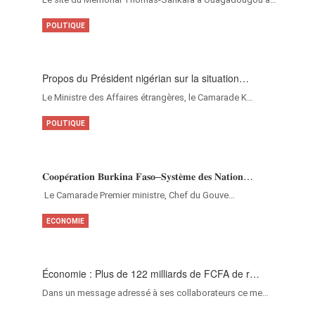
POLITIQUE
Propos du Président nigérian sur la situation…
Le Ministre des Affaires étrangères, le Camarade K…
POLITIQUE
𝐂𝐨𝐨𝐩𝐞́𝐫𝐚𝐭𝐢𝐨𝐧 𝐁𝐮𝐫𝐤𝐢𝐧𝐚 𝐅𝐚𝐬𝐨–𝐒𝐲𝐬𝐭𝐞̀𝐦𝐞 𝐝𝐞𝐬 𝐍𝐚𝐭𝐢𝐨𝐧…
‎Le Camarade Premier ministre, Chef du Gouve…
ECONOMIE
Économie : Plus de 122 milliards de FCFA de r…
Dans un message adressé à ses collaborateurs ce me…