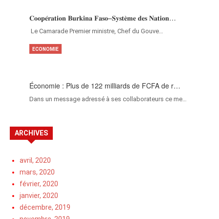
𝐂𝐨𝐨𝐩𝐞́𝐫𝐚𝐭𝐢𝐨𝐧 𝐁𝐮𝐫𝐤𝐢𝐧𝐚 𝐅𝐚𝐬𝐨–𝐒𝐲𝐬𝐭𝐞̀𝐦𝐞 𝐝𝐞𝐬 𝐍𝐚𝐭𝐢𝐨𝐧…
‎Le Camarade Premier ministre, Chef du Gouve…
ECONOMIE
Économie : Plus de 122 milliards de FCFA de r…
Dans un message adressé à ses collaborateurs ce me…
ARCHIVES
avril, 2020
mars, 2020
février, 2020
janvier, 2020
décembre, 2019
novembre, 2019