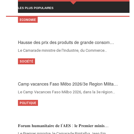
LES PLUS POPULAIRES
ECONOMIE
Hausse des prix des produits de grande consom…
Le Camarade ministre de l'Industrie, du Commerce…
SOCIÉTÉ
Camp vacances Faso Mêbo 2026/3e Region Milita…
Le Camp Vacances Faso Mêbo 2026, dans la 3e région…
POLITIQUE
𝐅𝐨𝐫𝐮𝐦 𝐡𝐮𝐦𝐚𝐧𝐢𝐭𝐚𝐢𝐫𝐞 𝐝𝐞 𝐥’𝐀𝐄𝐒 : 𝐥𝐞 𝐏𝐫𝐞𝐦𝐢𝐞𝐫 𝐦𝐢𝐧𝐢𝐬…
‎Le Premier ministre, le Camarade Rimtalba Jean Em…