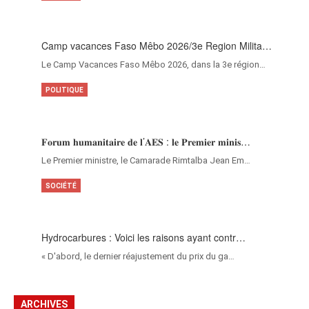
Camp vacances Faso Mêbo 2026/3e Region Milita…
Le Camp Vacances Faso Mêbo 2026, dans la 3e région…
POLITIQUE
𝐅𝐨𝐫𝐮𝐦 𝐡𝐮𝐦𝐚𝐧𝐢𝐭𝐚𝐢𝐫𝐞 𝐝𝐞 𝐥’𝐀𝐄𝐒 : 𝐥𝐞 𝐏𝐫𝐞𝐦𝐢𝐞𝐫 𝐦𝐢𝐧𝐢𝐬…
‎Le Premier ministre, le Camarade Rimtalba Jean Em…
SOCIÉTÉ
Hydrocarbures : Voici les raisons ayant contr…
« D'abord, le dernier réajustement du prix du ga…
ARCHIVES