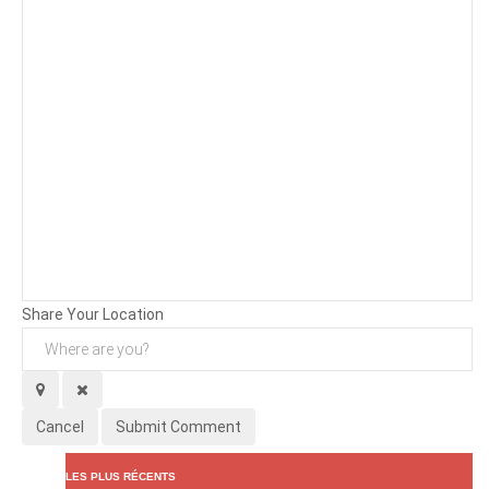
Background
Attachments (
0
/ 3)
Share Your Location
Cancel
Submit Comment
LES PLUS RÉCENTS