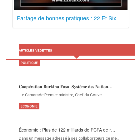
Partage de bonnes pratiques : 22 Et Six
ARTICLES VEDETTES
POLITIQUE
𝐂𝐨𝐨𝐩𝐞́𝐫𝐚𝐭𝐢𝐨𝐧 𝐁𝐮𝐫𝐤𝐢𝐧𝐚 𝐅𝐚𝐬𝐨–𝐒𝐲𝐬𝐭𝐞̀𝐦𝐞 𝐝𝐞𝐬 𝐍𝐚𝐭𝐢𝐨𝐧…
‎Le Camarade Premier ministre, Chef du Gouve…
ECONOMIE
Économie : Plus de 122 milliards de FCFA de r…
Dans un message adressé à ses collaborateurs ce me…