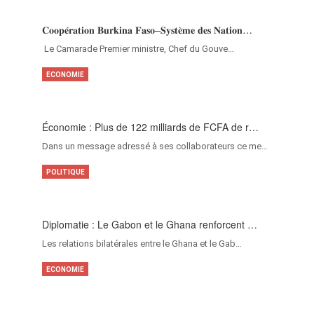
𝐂𝐨𝐨𝐩𝐞́𝐫𝐚𝐭𝐢𝐨𝐧 𝐁𝐮𝐫𝐤𝐢𝐧𝐚 𝐅𝐚𝐬𝐨–𝐒𝐲𝐬𝐭𝐞̀𝐦𝐞 𝐝𝐞𝐬 𝐍𝐚𝐭𝐢𝐨𝐧…
‎Le Camarade Premier ministre, Chef du Gouve…
ECONOMIE
Économie : Plus de 122 milliards de FCFA de r…
Dans un message adressé à ses collaborateurs ce me…
POLITIQUE
Diplomatie : Le Gabon et le Ghana renforcent …
Les relations bilatérales entre le Ghana et le Gab…
ECONOMIE