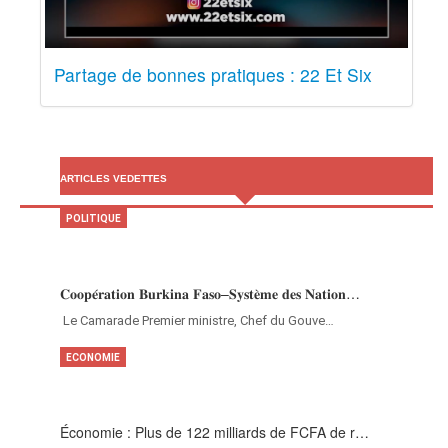
Partage de bonnes pratiques : 22 Et Six
ARTICLES VEDETTES
POLITIQUE
𝐂𝐨𝐨𝐩𝐞́𝐫𝐚𝐭𝐢𝐨𝐧 𝐁𝐮𝐫𝐤𝐢𝐧𝐚 𝐅𝐚𝐬𝐨–𝐒𝐲𝐬𝐭𝐞̀𝐦𝐞 𝐝𝐞𝐬 𝐍𝐚𝐭𝐢𝐨𝐧…
‎Le Camarade Premier ministre, Chef du Gouve…
ECONOMIE
Économie : Plus de 122 milliards de FCFA de r…