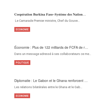
𝐂𝐨𝐨𝐩𝐞́𝐫𝐚𝐭𝐢𝐨𝐧 𝐁𝐮𝐫𝐤𝐢𝐧𝐚 𝐅𝐚𝐬𝐨–𝐒𝐲𝐬𝐭𝐞̀𝐦𝐞 𝐝𝐞𝐬 𝐍𝐚𝐭𝐢𝐨𝐧…
‎Le Camarade Premier ministre, Chef du Gouve…
ECONOMIE
Économie : Plus de 122 milliards de FCFA de r…
Dans un message adressé à ses collaborateurs ce me…
POLITIQUE
Diplomatie : Le Gabon et le Ghana renforcent …
Les relations bilatérales entre le Ghana et le Gab…
ECONOMIE