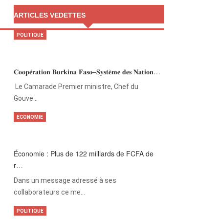
ARTICLES VEDETTES
POLITIQUE
𝐂𝐨𝐨𝐩𝐞́𝐫𝐚𝐭𝐢𝐨𝐧 𝐁𝐮𝐫𝐤𝐢𝐧𝐚 𝐅𝐚𝐬𝐨–𝐒𝐲𝐬𝐭𝐞̀𝐦𝐞 𝐝𝐞𝐬 𝐍𝐚𝐭𝐢𝐨𝐧…
‎Le Camarade Premier ministre, Chef du
Gouve…
ECONOMIE
Économie : Plus de 122 milliards de FCFA de
r…
Dans un message adressé à ses
collaborateurs ce me…
POLITIQUE