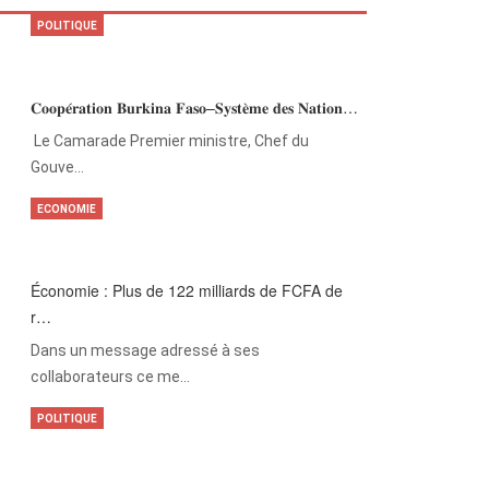
POLITIQUE
𝐂𝐨𝐨𝐩𝐞́𝐫𝐚𝐭𝐢𝐨𝐧 𝐁𝐮𝐫𝐤𝐢𝐧𝐚 𝐅𝐚𝐬𝐨–𝐒𝐲𝐬𝐭𝐞̀𝐦𝐞 𝐝𝐞𝐬 𝐍𝐚𝐭𝐢𝐨𝐧…
‎Le Camarade Premier ministre, Chef du
Gouve…
ECONOMIE
Économie : Plus de 122 milliards de FCFA de
r…
Dans un message adressé à ses
collaborateurs ce me…
POLITIQUE