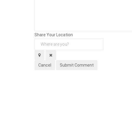
Background
Attachments (
0
/ 3)
Share Your Location
Cancel
Submit Comment