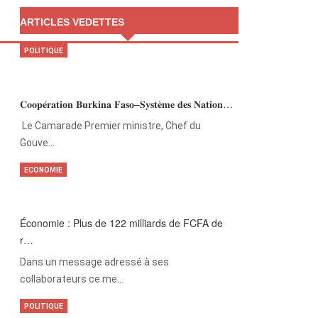
ARTICLES VEDETTES
POLITIQUE
𝐂𝐨𝐨𝐩𝐞́𝐫𝐚𝐭𝐢𝐨𝐧 𝐁𝐮𝐫𝐤𝐢𝐧𝐚 𝐅𝐚𝐬𝐨–𝐒𝐲𝐬𝐭𝐞̀𝐦𝐞 𝐝𝐞𝐬 𝐍𝐚𝐭𝐢𝐨𝐧…
‎Le Camarade Premier ministre, Chef du
Gouve…
ECONOMIE
Économie : Plus de 122 milliards de FCFA de
r…
Dans un message adressé à ses
collaborateurs ce me…
POLITIQUE