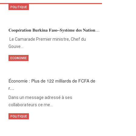
POLITIQUE
𝐂𝐨𝐨𝐩𝐞́𝐫𝐚𝐭𝐢𝐨𝐧 𝐁𝐮𝐫𝐤𝐢𝐧𝐚 𝐅𝐚𝐬𝐨–𝐒𝐲𝐬𝐭𝐞̀𝐦𝐞 𝐝𝐞𝐬 𝐍𝐚𝐭𝐢𝐨𝐧…
‎Le Camarade Premier ministre, Chef du
Gouve…
ECONOMIE
Économie : Plus de 122 milliards de FCFA de
r…
Dans un message adressé à ses
collaborateurs ce me…
POLITIQUE