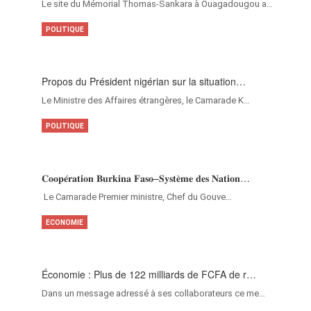
Le site du Mémorial Thomas-Sankara à Ouagadougou a…
POLITIQUE
Propos du Président nigérian sur la situation…
Le Ministre des Affaires étrangères, le Camarade K…
POLITIQUE
𝐂𝐨𝐨𝐩𝐞́𝐫𝐚𝐭𝐢𝐨𝐧 𝐁𝐮𝐫𝐤𝐢𝐧𝐚 𝐅𝐚𝐬𝐨–𝐒𝐲𝐬𝐭𝐞̀𝐦𝐞 𝐝𝐞𝐬 𝐍𝐚𝐭𝐢𝐨𝐧…
‎Le Camarade Premier ministre, Chef du Gouve…
ECONOMIE
Économie : Plus de 122 milliards de FCFA de r…
Dans un message adressé à ses collaborateurs ce me…