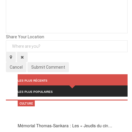
Background
Attachments (
0
/ 3)
Share Your Location
Cancel
Submit Comment
LES PLUS RÉCENTS
LES PLUS POPULAIRES
CULTURE
Mémorial Thomas-Sankara : Les « Jeudis du cin…