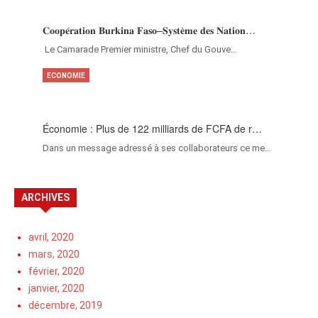
𝐂𝐨𝐨𝐩𝐞́𝐫𝐚𝐭𝐢𝐨𝐧 𝐁𝐮𝐫𝐤𝐢𝐧𝐚 𝐅𝐚𝐬𝐨–𝐒𝐲𝐬𝐭𝐞̀𝐦𝐞 𝐝𝐞𝐬 𝐍𝐚𝐭𝐢𝐨𝐧…
‎Le Camarade Premier ministre, Chef du Gouve…
ECONOMIE
Économie : Plus de 122 milliards de FCFA de r…
Dans un message adressé à ses collaborateurs ce me…
ARCHIVES
avril, 2020
mars, 2020
février, 2020
janvier, 2020
décembre, 2019