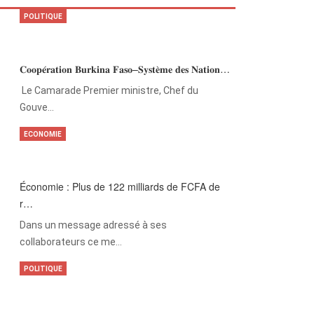
POLITIQUE
𝐂𝐨𝐨𝐩𝐞́𝐫𝐚𝐭𝐢𝐨𝐧 𝐁𝐮𝐫𝐤𝐢𝐧𝐚 𝐅𝐚𝐬𝐨–𝐒𝐲𝐬𝐭𝐞̀𝐦𝐞 𝐝𝐞𝐬 𝐍𝐚𝐭𝐢𝐨𝐧…
‎Le Camarade Premier ministre, Chef du
Gouve…
ECONOMIE
Économie : Plus de 122 milliards de FCFA de
r…
Dans un message adressé à ses
collaborateurs ce me…
POLITIQUE