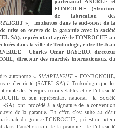
partenariat ANEREE et
FONROCHE (Structure
de fabrication des
RTLIGHT
», implantés dans le sud-ouest de la
 de mise en œuvre de la garantie avec la société
 (SATEL-SA), représentant agréé de FONROCHE au
ectuées dans la ville de Tenkodogo, entre Dr Jean
L’ANEREE, Charles Omar BAYERO, directeur
NIE, directeur des marchés internationaux du
olaire autonome «
SMARTLIGHT
» FONRONCHE,
écoms et électricité (SATEL-SA) à Tenkodogo que les
ationale des énergies renouvelables et de l’efficacité
OCHE et son représentant national la Société
TEL-SA) ont procédé à la signature de la convention
uvre de la garantie. En effet, c’est suite au désir
 nationale du groupe FONROCHE, qui est un acteur
 dans l’amélioration de la pratique de l’efficacité