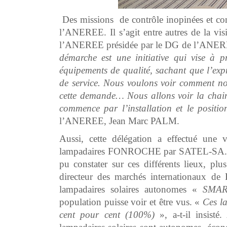
Des missions de contrôle inopinées et conc
l’ANEREE. Il s’agit entre autres de la v
l’ANEREE présidée par le DG de l’ANER
démarche est une initiative qui vise à
équipements de qualité, sachant que l’expr
de service. Nous voulons voir comment nos
cette demande… Nous allons voir la chaine
commence par l’installation et le positi
l’ANEREE, Jean Marc PALM.
Aussi, cette délégation a effectué une vi
lampadaires FONROCHE par SATEL-SA. Il 
pu constater sur ces différents lieux, plu
directeur des marchés internationaux d
lampadaires solaires autonomes «
SMA
population puisse voir et être vus. «
Ces la
cent pour cent (100%)
», a-t-il insist