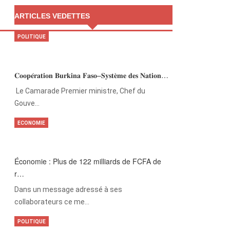
ARTICLES VEDETTES
POLITIQUE
𝐂𝐨𝐨𝐩𝐞́𝐫𝐚𝐭𝐢𝐨𝐧 𝐁𝐮𝐫𝐤𝐢𝐧𝐚 𝐅𝐚𝐬𝐨–𝐒𝐲𝐬𝐭𝐞̀𝐦𝐞 𝐝𝐞𝐬 𝐍𝐚𝐭𝐢𝐨𝐧…
‎Le Camarade Premier ministre, Chef du
Gouve…
ECONOMIE
Économie : Plus de 122 milliards de FCFA de
r…
Dans un message adressé à ses
collaborateurs ce me…
POLITIQUE