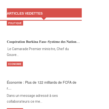
ARTICLES VEDETTES
POLITIQUE
𝐂𝐨𝐨𝐩𝐞́𝐫𝐚𝐭𝐢𝐨𝐧 𝐁𝐮𝐫𝐤𝐢𝐧𝐚 𝐅𝐚𝐬𝐨–𝐒𝐲𝐬𝐭𝐞̀𝐦𝐞 𝐝𝐞𝐬 𝐍𝐚𝐭𝐢𝐨𝐧…
‎Le Camarade Premier ministre, Chef du
Gouve…
ECONOMIE
Économie : Plus de 122 milliards de FCFA de
r…
Dans un message adressé à ses
collaborateurs ce me…