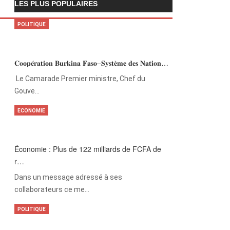
LES PLUS POPULAIRES
POLITIQUE
𝐂𝐨𝐨𝐩𝐞́𝐫𝐚𝐭𝐢𝐨𝐧 𝐁𝐮𝐫𝐤𝐢𝐧𝐚 𝐅𝐚𝐬𝐨–𝐒𝐲𝐬𝐭𝐞̀𝐦𝐞 𝐝𝐞𝐬 𝐍𝐚𝐭𝐢𝐨𝐧…
‎Le Camarade Premier ministre, Chef du
Gouve…
ECONOMIE
Économie : Plus de 122 milliards de FCFA de
r…
Dans un message adressé à ses
collaborateurs ce me…
POLITIQUE