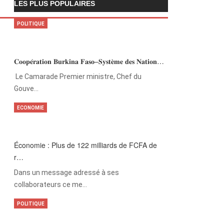
LES PLUS POPULAIRES
POLITIQUE
𝐂𝐨𝐨𝐩𝐞́𝐫𝐚𝐭𝐢𝐨𝐧 𝐁𝐮𝐫𝐤𝐢𝐧𝐚 𝐅𝐚𝐬𝐨–𝐒𝐲𝐬𝐭𝐞̀𝐦𝐞 𝐝𝐞𝐬 𝐍𝐚𝐭𝐢𝐨𝐧…
‎Le Camarade Premier ministre, Chef du
Gouve…
ECONOMIE
Économie : Plus de 122 milliards de FCFA de
r…
Dans un message adressé à ses
collaborateurs ce me…
POLITIQUE