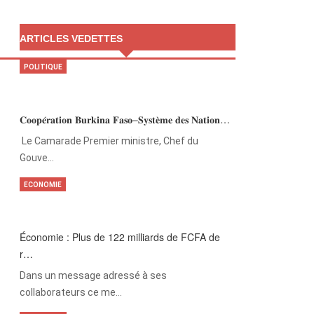
ARTICLES VEDETTES
POLITIQUE
𝐂𝐨𝐨𝐩𝐞́𝐫𝐚𝐭𝐢𝐨𝐧 𝐁𝐮𝐫𝐤𝐢𝐧𝐚 𝐅𝐚𝐬𝐨–𝐒𝐲𝐬𝐭𝐞̀𝐦𝐞 𝐝𝐞𝐬 𝐍𝐚𝐭𝐢𝐨𝐧…
‎Le Camarade Premier ministre, Chef du
Gouve…
ECONOMIE
Économie : Plus de 122 milliards de FCFA de
r…
Dans un message adressé à ses
collaborateurs ce me…